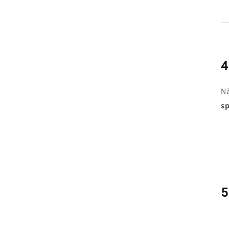
4
Nå
sp
5