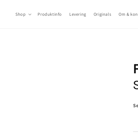
Gå til
indhold
Shop
Produktinfo
Levering
Originals
Om & kon
Se