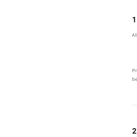
1
Al
Pr
be
2